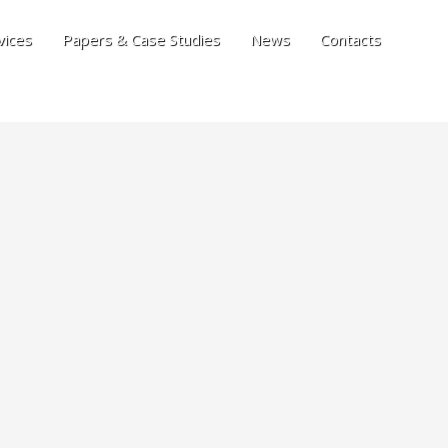
vices
Papers & Case Studies
News
Contacts