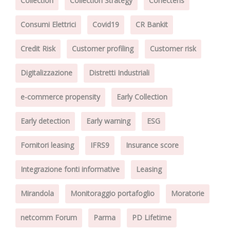
Collection
Collection Strategy
Conectens
Consumi Elettrici
Covid19
CR Bankit
Credit Risk
Customer profiling
Customer risk
Digitalizzazione
Distretti Industriali
e-commerce propensity
Early Collection
Early detection
Early warning
ESG
Fornitori leasing
IFRS9
Insurance score
Integrazione fonti informative
Leasing
Mirandola
Monitoraggio portafoglio
Moratorie
netcomm Forum
Parma
PD Lifetime