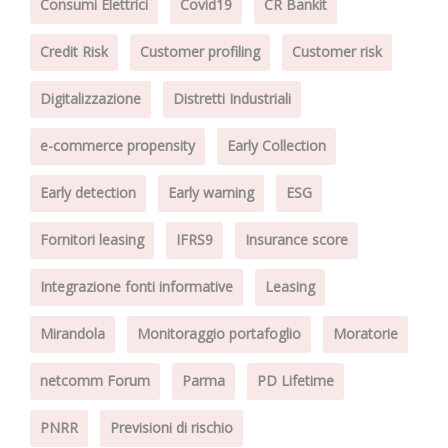
Consumi Elettrici
Covid19
CR Bankit
Credit Risk
Customer profiling
Customer risk
Digitalizzazione
Distretti Industriali
e-commerce propensity
Early Collection
Early detection
Early warning
ESG
Fornitori leasing
IFRS9
Insurance score
Integrazione fonti informative
Leasing
Mirandola
Monitoraggio portafoglio
Moratorie
netcomm Forum
Parma
PD Lifetime
PNRR
Previsioni di rischio